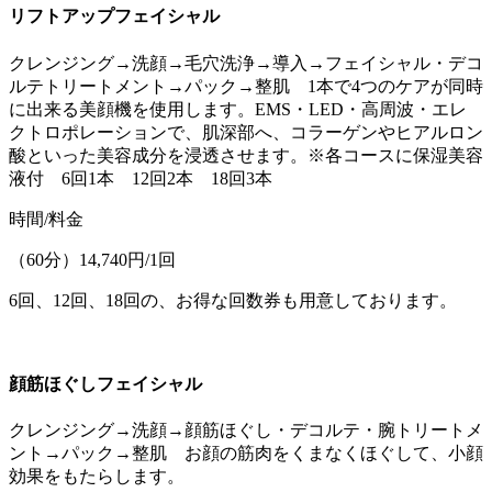
リフトアップフェイシャル
クレンジング→洗顔→毛穴洗浄→導入→フェイシャル・デコ
ルテトリートメント→パック→整肌 1本で4つのケアが同時
に出来る美顔機を使用します。EMS・LED・高周波・エレ
クトロポレーションで、肌深部へ、コラーゲンやヒアルロン
酸といった美容成分を浸透させます。※各コースに保湿美容
液付 6回1本 12回2本 18回3本
時間/料金
（60分）14,740円/1回
6回、12回、18回の、お得な回数券も用意しております。
顔筋ほぐしフェイシャル
クレンジング→洗顔→顔筋ほぐし・デコルテ・腕トリートメ
ント→パック→整肌 お顔の筋肉をくまなくほぐして、小顔
効果をもたらします。