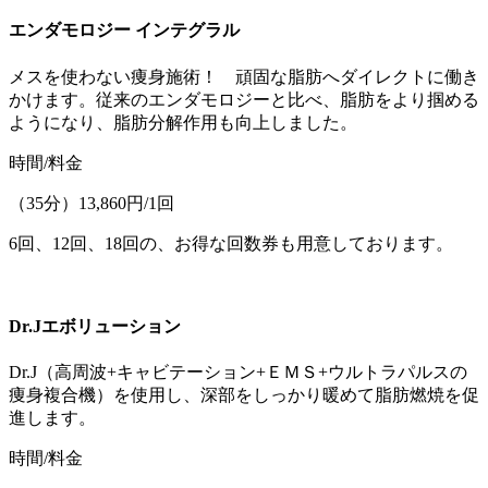
エンダモロジー インテグラル
メスを使わない痩身施術！ 頑固な脂肪へダイレクトに働き
かけます。従来のエンダモロジーと比べ、脂肪をより掴める
ようになり、脂肪分解作用も向上しました。
時間/料金
（35分）13,860円/1回
6回、12回、18回の、お得な回数券も用意しております。
Dr.Jエボリューション
Dr.J（高周波+キャビテーション+ＥＭＳ+ウルトラパルスの
痩身複合機）を使用し、深部をしっかり暖めて脂肪燃焼を促
進します。
時間/料金